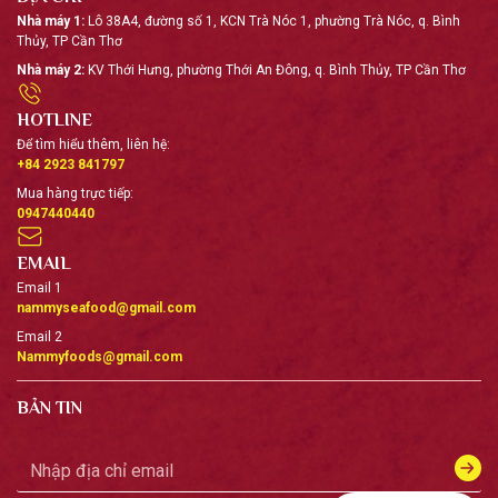
Nhà máy 1:
Lô 38A4, đường số 1, KCN Trà Nóc 1, phường Trà Nóc, q. Bình
NĂM 2016
Thủy, TP Cần Thơ
Ra mắt nhà máy sản
Nhà máy 2:
KV Thới Hưng, phường Thới An Đông, q. Bình Thủy, TP Cần Thơ
xuất chả cá viên tại nhà
máy Nam Mỹ 2 mang
HOTLINE
12,000
thương hiệu Yuly Fish
Để tìm hiểu thêm, liên hệ:
Ball, với dây chuyền và
+84 2923 841797
tấn
công nghệ được nhập
Mua hàng trực tiếp:
khẩu hoàn toàn từ Đài
0947440440
Loan.。
MỠ CÁ
EMAIL
NĂM 2012
Email 1
nammyseafood@gmail.com
Xây dựng và đưa vào
Email 2
hoạt động Nhà máy sản
Nammyfoods@gmail.com
xuất chả cá surimi, bột
cá và mỡ cá. Áp dụng
BẢN TIN
công nghệ tối tân nhất
8,000
từ Thuỵ Điển tại Khu
Công Nghiệp Trà Nóc với
tấn
diện tích 4.155 m2, công