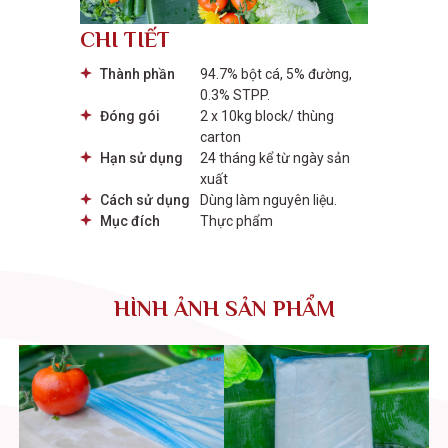
CHI TIẾT
Thành phần
94.7% bột cá, 5% đường,
0.3% STPP.
Đóng gói
2 x 10kg block/ thùng
carton
Hạn sử dụng
24 tháng kể từ ngày sản
xuất
Cách sử dụng
Dùng làm nguyên liệu.
Mục đích
Thực phẩm
HÌNH ẢNH SẢN PHẨM