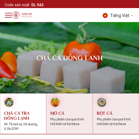
Code sản xuất:
DL 542
Tiếng Việt
Tiếng Việt
English
中文 (中国)
CHẢ CÁ ĐÔNG LẠNH
CHẢ CÁ TRA
MỠ CÁ
BỘT CÁ
ĐÔNG LẠNH
Phụ phẩm của quá trình
Phụ phẩm của quá trình
chế biến cá tra/basa
chế biến cá tra/basa
94.7% bột cá, 5% đường,
0.3% STPP.