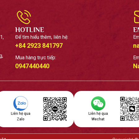
HOTLINE
E
1,
Để tìm hiểu thêm, liên hệ:
Em
+84 2923 841797
n
g,
Mua hàng trực tiếp:
Em
0947440440
N
Liên hệ qua
Liên hệ qua
Zalo
Wechat