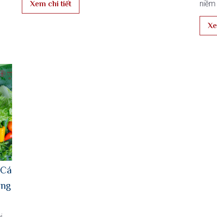
niềm 
Xem chi tiết
Xe
 Cá
ệng
i