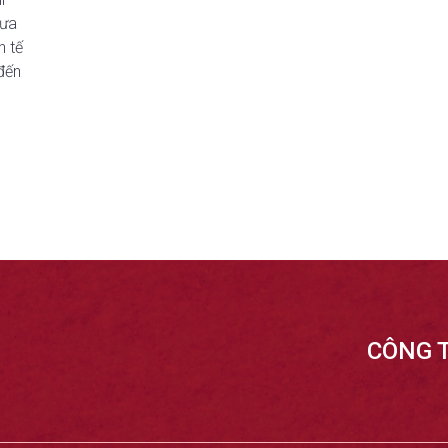
mưa
h tế
đến
CÔNG 