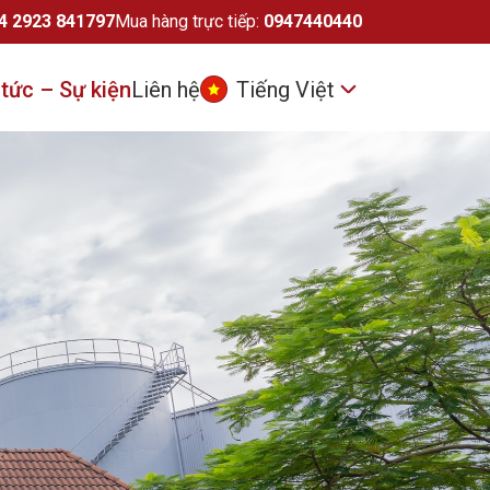
4 2923 841797
Mua hàng trực tiếp:
0947440440
 tức – Sự kiện
Liên hệ
Tiếng Việt
nh
Tiếng Việt
English
中文 (中国)