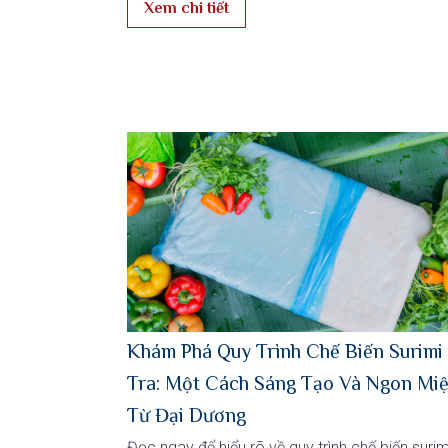
Xem chi tiết
Khám Phá Quy Trình Chế Biến Surimi
Tra: Một Cách Sáng Tạo Và Ngon Mi
Từ Đại Dương
Đọc ngay để hiểu rõ về quy trình chế biến surim