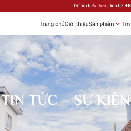
Để tìm hiểu thêm, liên hệ:
+8
Trang chủ
Giới thiệu
Sản phẩm
Tin
Chả cá tra đông lạ
Mỡ cá
Bột cá
TIN TỨC – SỰ KIỆN