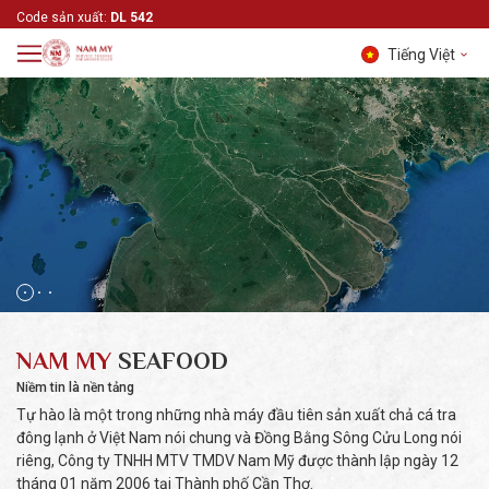
Code sản xuất:
DL 542
Tiếng Việt
Tiếng Việt
English
中文 (中国)
NAM MY
SEAFOOD
Niềm tin là nền tảng
Tự hào là một trong những nhà máy đầu tiên sản xuất chả cá tra
đông lạnh ở Việt Nam nói chung và Đồng Bằng Sông Cửu Long nói
riêng, Công ty TNHH MTV TMDV Nam Mỹ được thành lập ngày 12
tháng 01 năm 2006 tại Thành phố Cần Thơ.