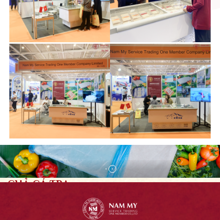
CHẢ CÁ TRA
ĐÔNG LẠNH
Surimi (một từ tiếng Nhật) chỉ những sản phẩm làm từ thịt