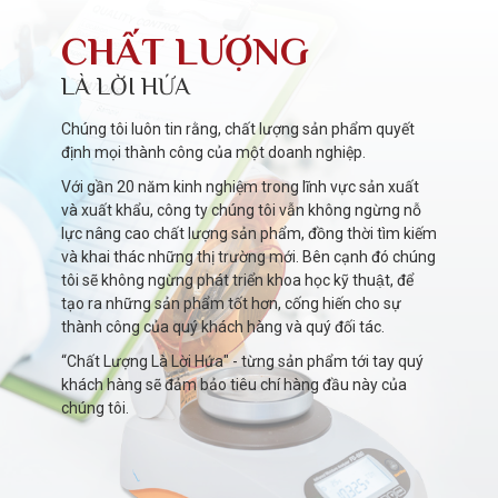
CHẤT LƯỢNG
LÀ LỜI HỨA
Chúng tôi luôn tin rằng, chất lượng sản phẩm quyết
định mọi thành công của một doanh nghiệp.
Với gần 20 năm kinh nghiệm trong lĩnh vực sản xuất
và xuất khẩu, công ty chúng tôi vẫn không ngừng nỗ
lực nâng cao chất lượng sản phẩm, đồng thời tìm kiếm
và khai thác những thị trường mới. Bên cạnh đó chúng
tôi sẽ không ngừng phát triển khoa học kỹ thuật, để
tạo ra những sản phẩm tốt hơn, cống hiến cho sự
thành công của quý khách hàng và quý đối tác.
“Chất Lượng Là Lời Hứa" - từng sản phẩm tới tay quý
khách hàng sẽ đảm bảo tiêu chí hàng đầu này của
chúng tôi.