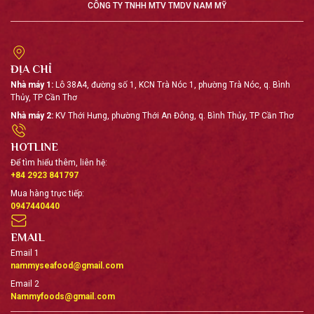
cá xay nhuyễn. Surimi từ cá tra có một mùi thơm đặc trưng,
CÔNG TY TNHH MTV TMDV NAM MỸ
độ dai cao, màu trắng đẹp.
94.7%
5%
0.3%
THỊT CÁ
Đường
STTP
ĐỊA CHỈ
Nhà máy 1:
Lô 38A4, đường số 1, KCN Trà Nóc 1, phường Trà Nóc, q. Bình
Xem chi tiết
Thủy, TP Cần Thơ
Nhà máy 2:
KV Thới Hưng, phường Thới An Đông, q. Bình Thủy, TP Cần Thơ
HOTLINE
MỠ CÁ
Để tìm hiểu thêm, liên hệ:
Mỡ cá được sử dụng làm
+84 2923 841797
nguyên liệu sản xuất thức ăn
Mua hàng trực tiếp:
chăn nuôi. Ở Nam Mỹ, chúng tôi
0947440440
đã sản xuất mỡ cá cho cả khách
hàng trong nước và quốc tế.
EMAIL
Email 1
Xem chi tiết
nammyseafood@gmail.com
Email 2
Nammyfoods@gmail.com