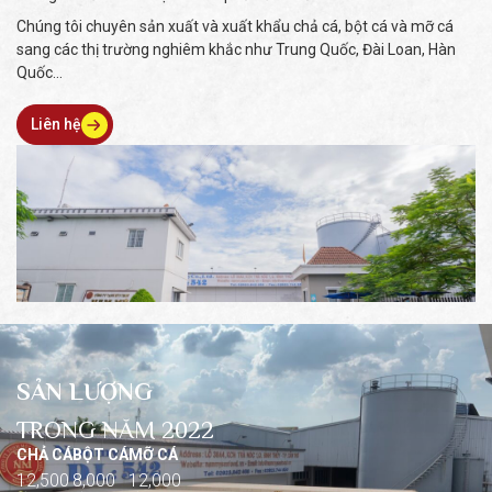
Chúng tôi chuyên sản xuất và xuất khẩu chả cá, bột cá và mỡ cá
sang các thị trường nghiêm khắc như Trung Quốc, Đài Loan, Hàn
Quốc...
Liên hệ
SẢN LƯỢNG
TRONG NĂM 2022
CHẢ CÁ
BỘT CÁ
MỠ CÁ
12,500
8,000
12,000